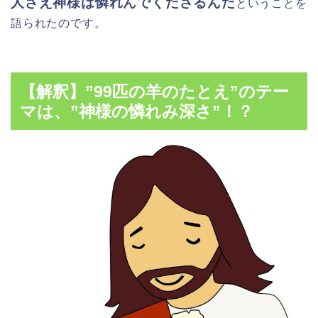
人さえ神様は憐れんでくださるんだ
ということを
語られたのです。
【解釈】”99匹の羊のたとえ”のテー
マは、”神様の憐れみ深さ”！？