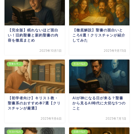
【完全版】眠れないほど面白
【徹底解説】聖書の面白いと
い！旧約聖書と新約聖書の内
ころ6選！クリスチャンが紹介
容を徹底まとめ
してみた
2025年10月1日
2025年9月15日
聖書を学ぶ
生活の悩み
【初学者向け】キリスト教・
AIが神になる日が来る？聖書
聖書系のおすすめ本7選【クリ
から見るAI時代に大切な5つの
スチャンが厳選】
こと
2025年9月6日
2025年7月1日
生活の悩み
恋愛の悩み