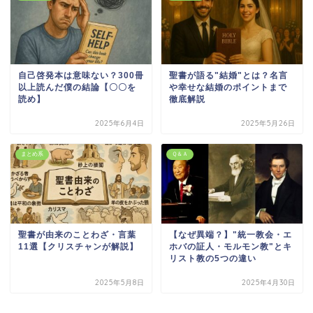
自己啓発本は意味ない？300冊
聖書が語る"結婚"とは？名言
以上読んだ僕の結論【〇〇を
や幸せな結婚のポイントまで
読め】
徹底解説
2025年6月4日
2025年5月26日
まとめ系
Ｑ＆Ａ
聖書が由来のことわざ・言葉
【なぜ異端？】"統一教会・エ
11選【クリスチャンが解説】
ホバの証人・モルモン教"とキ
リスト教の5つの違い
2025年5月8日
2025年4月30日