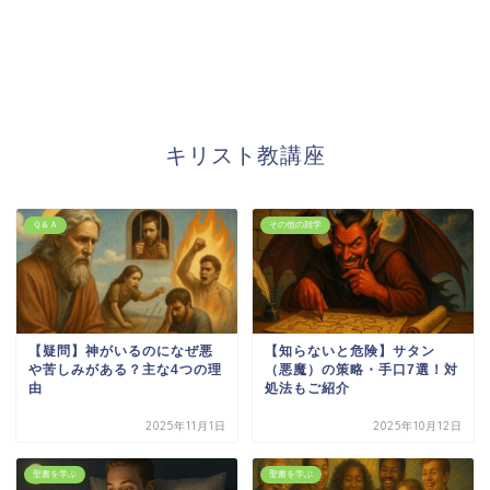
キリスト教講座
Ｑ＆Ａ
その他の雑学
【疑問】神がいるのになぜ悪
【知らないと危険】サタン
や苦しみがある？主な4つの理
（悪魔）の策略・手口7選！対
由
処法もご紹介
2025年11月1日
2025年10月12日
聖書を学ぶ
聖書を学ぶ