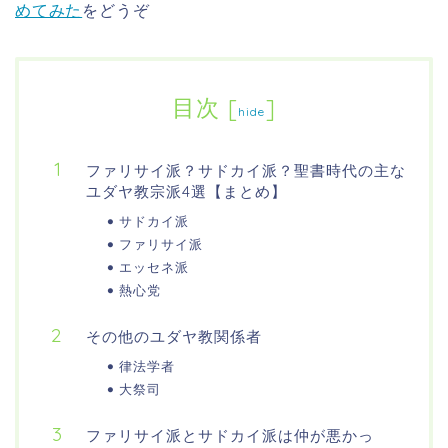
めてみた
をどうぞ
目次
[
]
hide
ファリサイ派？サドカイ派？聖書時代の主な
ユダヤ教宗派4選【まとめ】
サドカイ派
ファリサイ派
エッセネ派
熱心党
その他のユダヤ教関係者
律法学者
大祭司
ファリサイ派とサドカイ派は仲が悪かっ