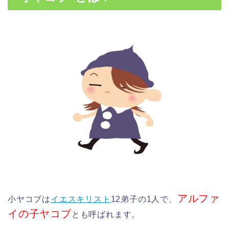
アルファ
小ヤコブは
イエスキリスト
12弟子の1人で、
イの子ヤコブ
とも呼ばれます。