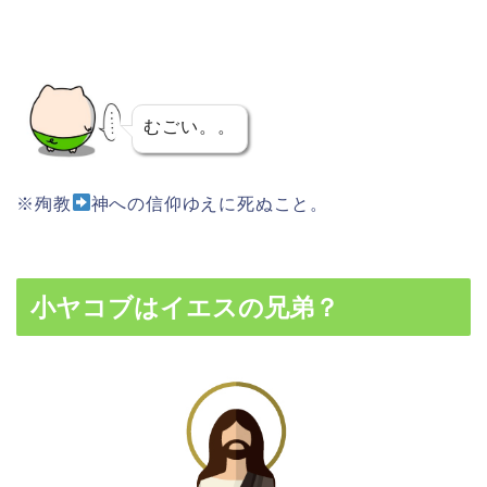
むごい。。
※殉教
神への信仰ゆえに死ぬこと。
小ヤコブはイエスの兄弟？